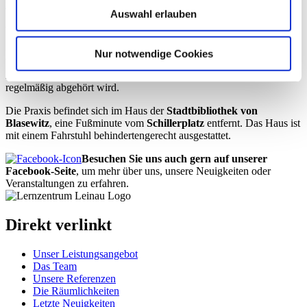
info[at]lernzentrum-leinau.de
Auswahl erlauben
Öffnungszeiten:
Sie erreichen uns täglich in der Zeit zwischen 14:00 Uhr und 18:00
Nur notwendige Cookies
Uhr telefonisch.
Außerhalb dieser Zeiten ist ein Anrufbeantworter geschaltet, der
regelmäßig abgehört wird.
Die Praxis befindet sich im Haus der
Stadtbibliothek von
Blasewitz
, eine Fußminute vom
Schillerplatz
entfernt. Das Haus ist
mit einem Fahrstuhl behindertengerecht ausgestattet.
Besuchen Sie uns auch gern auf unserer
Facebook-Seite
, um mehr über uns, unsere Neuigkeiten oder
Veranstaltungen zu erfahren.
Direkt verlinkt
Unser Leistungsangebot
Das Team
Unsere Referenzen
Die Räumlichkeiten
Letzte Neuigkeiten