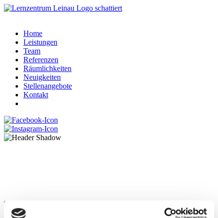
Home
Leistungen
Team
Referenzen
Räumlichkeiten
Neuigkeiten
Stellenangebote
Kontakt
Saskia Leinau-Madh im Podcast:
Lerntherapie bei AHDS oder
Lernschwächen
Saskia Leinau-Madh in der neuen Podcast-Folge