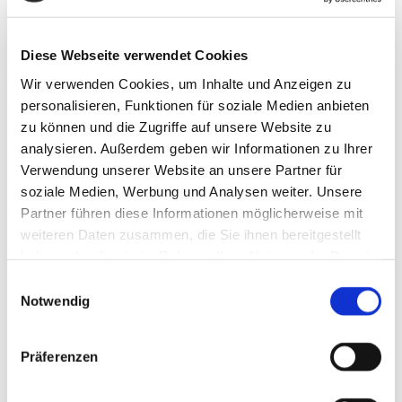
Zum Aufrufen des Podcasts bitte auf das Bild klicken!
Warum sie bei Problemen wie Lernschwächen oder AHDS lieber
Diese Webseite verwendet Cookies
auf Lerntherapie anstatt auf Medikamente setzt, erklärt die Inhaberin
des Lernzentrums Leinau in Dresden, Saskia Leinau-Madh, in
Wir verwenden Cookies, um Inhalte und Anzeigen zu
diesem Podcast.
personalisieren, Funktionen für soziale Medien anbieten
zu können und die Zugriffe auf unsere Website zu
Beitrag erstellt am:
vor 3 Jahren
analysieren. Außerdem geben wir Informationen zu Ihrer
Verwendung unserer Website an unsere Partner für
soziale Medien, Werbung und Analysen weiter. Unsere
Letzte Neuigkeiten
Partner führen diese Informationen möglicherweise mit
Neueste Beiträge
weiteren Daten zusammen, die Sie ihnen bereitgestellt
haben oder die sie im Rahmen Ihrer Nutzung der Dienste
Saskia Leinau-Madh im Podcast: Lerntherapie bei AHDS
gesammelt haben.
Einwilligungsauswahl
oder Lernschwächen
Notwendig
Erste Klasse – erste Ferien
Legasthenie – Kein Zeichen für Dummheit
Achtsam durch den Alltag – Aufmerksamkeitsübungen für
Eltern & Kind
Präferenzen
Auszeit vom Alltag