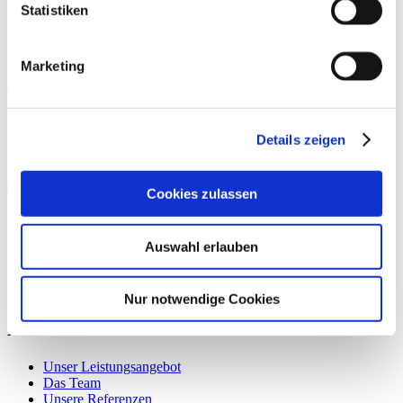
Statistiken
Kontakt
Marketing
Lernzentrum Leinau
Tolkewitzer Str. 8, 01277 Dresden
+49 151 / 56 30 77 04
info[at]lernzentrum-leinau.de
Details zeigen
Vorheriger Beitrag
Erste Klasse – erste Ferien
Cookies zulassen
Auswahl erlauben
Nur notwendige Cookies
Direkt verlinkt
Unser Leistungsangebot
Das Team
Unsere Referenzen