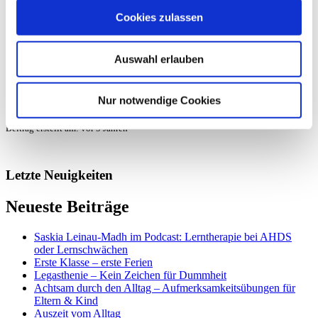
Cookies zulassen
Ich wünsche dir von Herzen ein Leben voller Glück und
Auswahl erlauben
Zufriedenheit.
Ihre Saskia Leinau-Madh
Inhaberin vom Lernzentrum Leinau am Schillerplatz
Nur notwendige Cookies
Beitrag erstellt am:
vor 5 Jahren
Letzte Neuigkeiten
Neueste Beiträge
Saskia Leinau-Madh im Podcast: Lerntherapie bei AHDS
oder Lernschwächen
Erste Klasse – erste Ferien
Legasthenie – Kein Zeichen für Dummheit
Achtsam durch den Alltag – Aufmerksamkeitsübungen für
Eltern & Kind
Auszeit vom Alltag