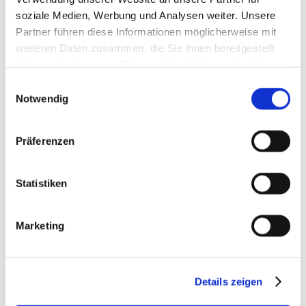
schützen?
soziale Medien, Werbung und Analysen weiter. Unsere
Partner führen diese Informationen möglicherweise mit
Ent-Spannung
– entspanne dich regelmäßig!
Während der
Entspannung wird die Anspannung gezielt abgebaut. Atme
weiteren Daten zusammen, die Sie ihnen bereitgestellt
regelmäßig am Tag ganz bewusst tief ein und aus! Leite deine
haben oder die sie im Rahmen Ihrer Nutzung der Dienste
Aufmerksamkeit auf deinen Körper, auf deinem Atem.
gesammelt haben.
Versuch es auch mal mit Qi-Gong, Autogenem Training oder
Einwilligungsauswahl
Progressiver Muskelrelaxation (PMR). Auch ein gutes Buch
Notwendig
lesen, Musik hören oder Kuscheln sind wahre
Entspannungshelfer. Ziel von Entspannung ist es Körper,
Geist und Seele wieder in Balance zu bringen.
Präferenzen
Mach dich selbst glücklich und erwarte es nicht von
anderen!
Sorge für dein Glück, denn nur wenn du wirklich
happy bist, werden Glückshormone, die sog. Endorphine
freigesetzt. Diese sind echte Stresskiller.
Statistiken
Schlafe ausreichend!
Bewege dich
ausreichend an der freien Luft.
Ernähre dich gesund
– frisches Obst und Gemüse, reduziere
Marketing
Zucker und Fast Food
Treibe regelmäßig Sport
. Das tut deinem Körper gut und
deinem Geist gut.
Plane / strukturiere deinen Tag realistisch
. Dabei hilft dir
eine To-Do-Liste, trenne dabei Wichtiges vom Unwichtigem.
Details zeigen
Rede über deine Gefühle und lass Emotionen zu,
denn du
bist ein Mensch. Vergiss das nie!