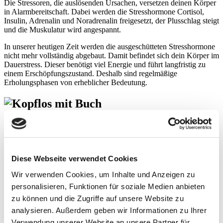
Die Stressoren, die auslösenden Ursachen, versetzen deinen Körper
in Alarmbereitschaft. Dabei werden die Stresshormone Cortisol,
Insulin, Adrenalin und Noradrenalin freigesetzt, der Plusschlag steigt
und die Muskulatur wird angespannt.
In unserer heutigen Zeit werden die ausgeschütteten Stresshormone
nicht mehr vollständig abgebaut. Damit befindet sich dein Körper im
Dauerstress. Dieser benötigt viel Energie und führt langfristig zu
einem Erschöpfungszustand. Deshalb sind regelmäßige
Erholungsphasen von erheblicher Bedeutung.
Folgen von Dauerstress
Konzentrationsstörungen
Erschöpfung
Diese Webseite verwendet Cookies
Verdauungsstörungen und
Wir verwenden Cookies, um Inhalte und Anzeigen zu
Burnout
personalisieren, Funktionen für soziale Medien anbieten
zu können und die Zugriffe auf unsere Website zu
analysieren. Außerdem geben wir Informationen zu Ihrer
Wie kannst du dich gegen Dauerstress
Verwendung unserer Website an unsere Partner für